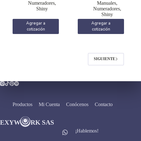
Numeradores
,
Manuales
,
Shiny
Numeradores
,
Shiny
Agregar a
Agregar a
cotización
cotización
SIGUIENTE
Productos
Mi Cuenta
Conócenos
Contacto
¡Hablemos!