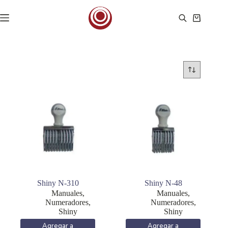
Saltar
al
Carro
contenido
de
compra
Shiny N-310
Shiny N-48
Manuales
,
Manuales
,
Numeradores
,
Numeradores
,
Shiny
Shiny
Agregar a
Agregar a