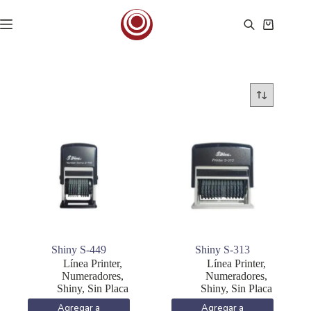
Saltar
al
Carro
contenido
de
compra
Shiny S-449
Shiny S-313
Línea Printer
,
Línea Printer
,
Numeradores
,
Numeradores
,
Shiny
,
Sin Placa
Shiny
,
Sin Placa
Agregar a
Agregar a