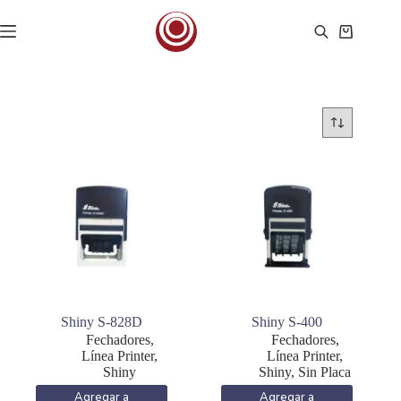
Saltar
al
Carro
contenido
de
compra
Shiny S-828D
Shiny S-400
Fechadores
,
Fechadores
,
Línea Printer
,
Línea Printer
,
Shiny
Shiny
,
Sin Placa
Agregar a
Agregar a