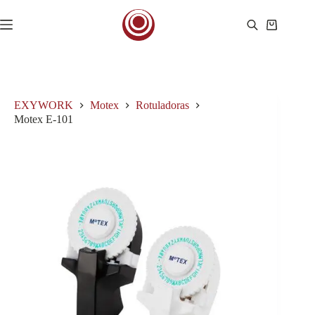
Saltar
al
Carro
contenido
de
compra
EXYWORK
Motex
Rotuladoras
Motex E-101