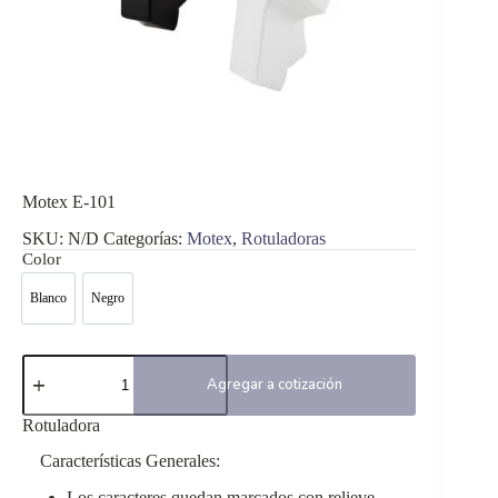
Motex E-101
SKU:
N/D
Categorías:
Motex
,
Rotuladoras
Color
Blanco
Negro
Blanco
Negro
Motex
E-
Agregar a cotización
101
cantidad
Rotuladora
Características Generales:
Los caracteres quedan marcados con relieve