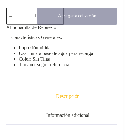
Repuesto
Sellos
Agregar a cotización
Shiny
Sin
Almohadilla de Repuesto
Tinta
cantidad
Características Generales:
Impresión nítida
Usar tinta a base de agua para recarga
Color: Sin Tinta
Tamaño: según referencia
Descripción
Información adicional