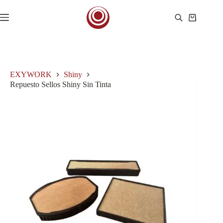
Saltar
al
Carro
contenido
de
compra
EXYWORK
Shiny
Repuesto Sellos Shiny Sin Tinta