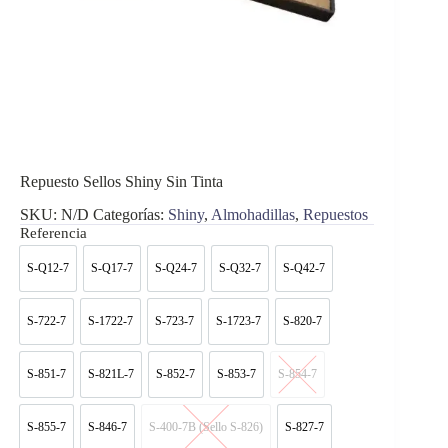
Repuesto Sellos Shiny Sin Tinta
SKU:
N/D
Categorías:
Shiny
,
Almohadillas
,
Repuestos
Referencia
S-Q12-7
S-Q17-7
S-Q24-7
S-Q32-7
S-Q42-7
S-Q12-7
S-Q17-7
S-Q24-7
S-Q32-7
S-Q42-7
S-722-7
S-1722-7
S-723-7
S-1723-7
S-820-7
S-722-7
S-1722-7
S-723-7
S-1723-7
S-820-7
S-851-7
S-821L-7
S-852-7
S-853-7
S-854-7
S-851-7
S-821L-7
S-852-7
S-853-7
S-854-7
S-855-7
S-846-7
S-400-7B (Sello S-826)
S-827-7
S-855-7
S-846-7
S-400-7B (Sello S-826)
S-827-7