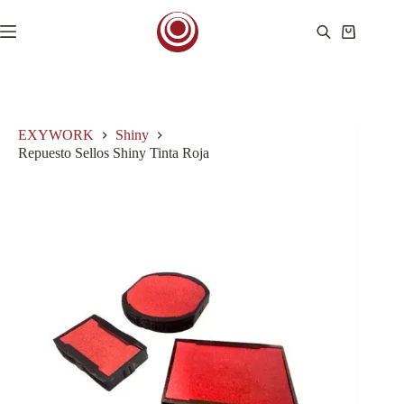
Saltar
al
Carro
contenido
de
compra
EXYWORK
Shiny
Repuesto Sellos Shiny Tinta Roja