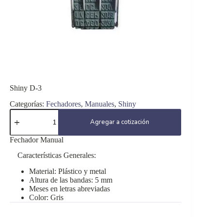
Shiny D-3
Categorías:
Fechadores
,
Manuales
,
Shiny
Shiny
D-
Agregar a cotización
3
cantidad
Fechador Manual
Características Generales:
Material: Plástico y metal
Altura de las bandas: 5 mm
Meses en letras abreviadas
Color: Gris