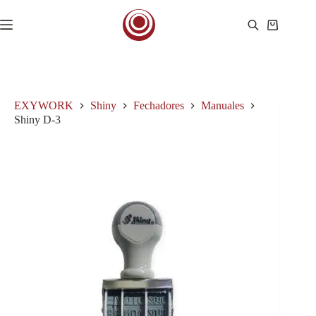
Saltar
al
Carro
contenido
de
compra
EXYWORK
Shiny
Fechadores
Manuales
Shiny D-3