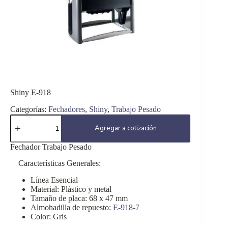
Shiny E-918
Categorías:
Fechadores
,
Shiny
,
Trabajo Pesado
Shiny
E-
Agregar a cotización
918
cantidad
Fechador Trabajo Pesado
Características Generales:
Línea Esencial
Material: Plástico y metal
Tamaño de placa: 68 x 47 mm
Almohadilla de repuesto:
E-918-7
Color: Gris