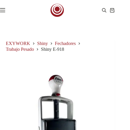
Saltar
al
Carro
contenido
de
compra
EXYWORK
Shiny
Fechadores
Trabajo Pesado
Shiny E-918