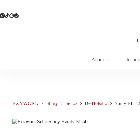
Saltar
al
contenido
I
Acom
Insum
EXYWORK
Shiny
Sellos
De Bolsillo
Shiny EL-4