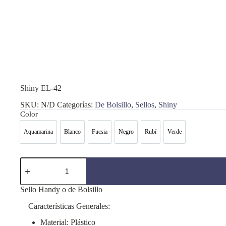
Shiny EL-42
SKU:
N/D
Categorías:
De Bolsillo
,
Sellos
,
Shiny
Color
Aquamarina
Blanco
Fucsia
Negro
Rubí
Verde
Aquamarina
Blanco
Fucsia
Negro
Rubí
Verde
Shiny
EL-
42
cantidad
Sello Handy o de Bolsillo
Características Generales:
Material: Plástico