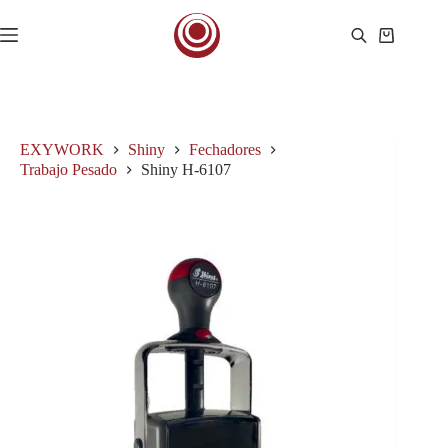
Saltar
al
Carro
contenido
de
compra
EXYWORK
Shiny
Fechadores
Trabajo Pesado
Shiny H-6107