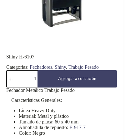
Shiny H-6107
Categorías:
Fechadores
,
Shiny
,
Trabajo Pesado
Shiny
H-
Agregar a cotización
6107
cantidad
Fechador Metálico Trabajo Pesado
Características Generales:
Línea Heavy Duty
Material: Metal y plástico
Tamaño de placa: 60 x 40 mm
Almohadilla de repuesto:
E-917-7
Color: Negro