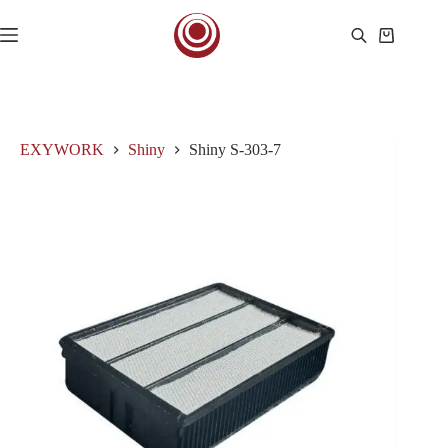
Saltar
al
Carro
contenido
de
compra
EXYWORK
Shiny
Shiny S-303-7