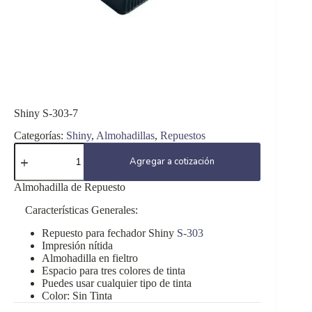
Shiny S-303-7
Categorías:
Shiny
,
Almohadillas
,
Repuestos
Shiny
S-
Agregar a cotización
303-
7
Almohadilla de Repuesto
cantidad
Características Generales:
Repuesto para fechador Shiny
S-303
Impresión nítida
Almohadilla en fieltro
Espacio para tres colores de tinta
Puedes usar cualquier tipo de tinta
Color: Sin Tinta