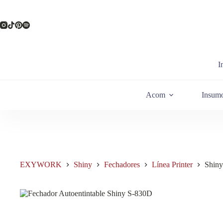
Saltar
al
contenido
I
Acom
Insum
EXYWORK
Shiny
Fechadores
Línea Printer
Shin