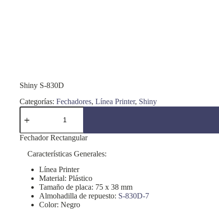
Shiny S-830D
Categorías:
Fechadores
,
Línea Printer
,
Shiny
Shiny
S-
830D
cantidad
Fechador Rectangular
Características Generales:
Línea Printer
Material: Plástico
Tamaño de placa: 75 x 38 mm
Almohadilla de repuesto:
S-830D-7
Color: Negro