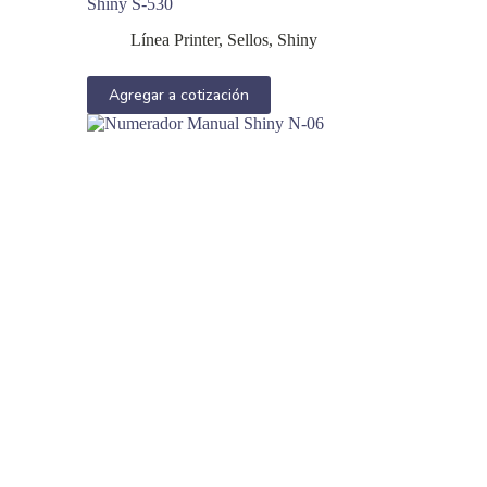
Shiny S-530
Línea Printer
,
Sellos
,
Shiny
Agregar a cotización