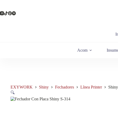
Saltar
al
contenido
I
Acom
Insum
EXYWORK
Shiny
Fechadores
Línea Printer
Shiny
🔍