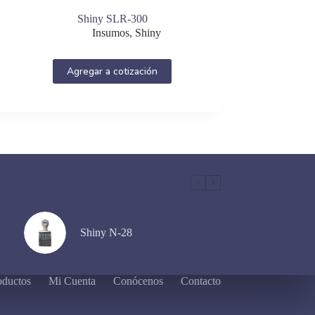
Shiny SLR-300
Insumos
,
Shiny
Agregar a cotización
Shiny N-28
oductos
Mi Cuenta
Conócenos
Contacto