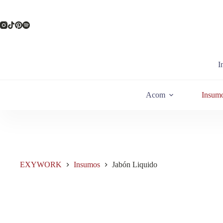
Saltar
al
contenido
I
Acom
Insum
EXYWORK
Insumos
Jabón Liquido