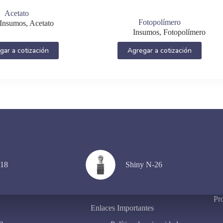
Acetato
Fotopolímero
Insumos
,
Acetato
Insumos
,
Fotopolímero
Este
gar a cotización
Agregar a cotización
producto
tiene
múltiples
variantes.
Las
opciones
se
pueden
elegir
en
la
página
de
-18
Shiny N-26
producto
Pr
Enlaces Importantes