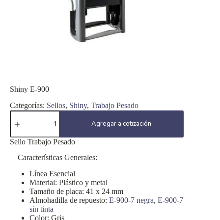
Shiny E-900
Categorías:
Sellos
,
Shiny
,
Trabajo Pesado
Shiny
E-
Agregar a cotización
900
cantidad
Sello Trabajo Pesado
Características Generales:
Línea Esencial
Material: Plástico y metal
Tamaño de placa: 41 x 24 mm
Almohadilla de repuesto:
E-900-7 negra
,
E-900-7
sin tinta
Color: Gris