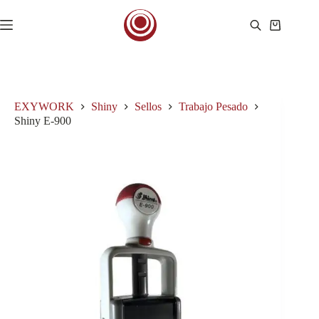
Saltar
al
Carro
contenido
de
compra
EXYWORK
Shiny
Sellos
Trabajo Pesado
Shiny E-900