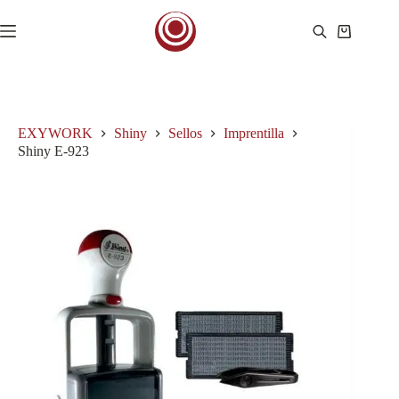
Saltar
al
Carro
contenido
de
compra
EXYWORK
Shiny
Sellos
Imprentilla
Shiny E-923