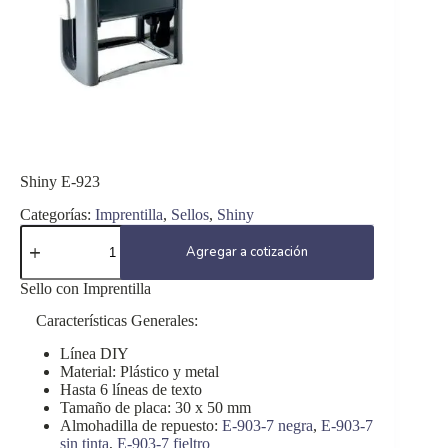
Shiny E-923
Categorías:
Imprentilla
,
Sellos
,
Shiny
Shiny
E-
Agregar a cotización
923
cantidad
Sello con Imprentilla
Características Generales:
Línea DIY
Material: Plástico y metal
Hasta 6 líneas de texto
Tamaño de placa: 30 x 50 mm
Almohadilla de repuesto:
E-903-7 negra
,
E-903-7
sin tinta
,
E-903-7 fieltro