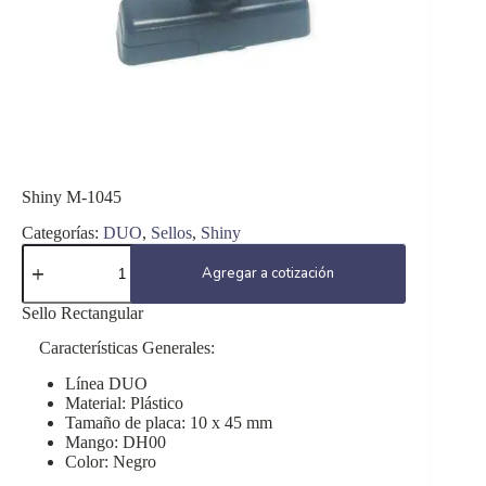
Shiny M-1045
Categorías:
DUO
,
Sellos
,
Shiny
Shiny
M-
Agregar a cotización
1045
cantidad
Sello Rectangular
Características Generales:
Línea DUO
Material: Plástico
Tamaño de placa: 10 x 45 mm
Mango: DH00
Color: Negro