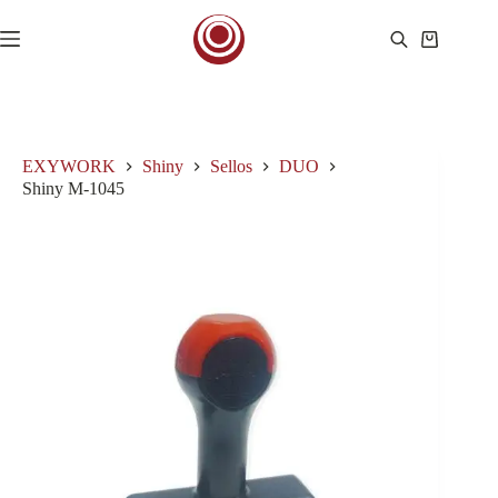
Saltar
al
Carro
contenido
de
compra
EXYWORK
Shiny
Sellos
DUO
Shiny M-1045