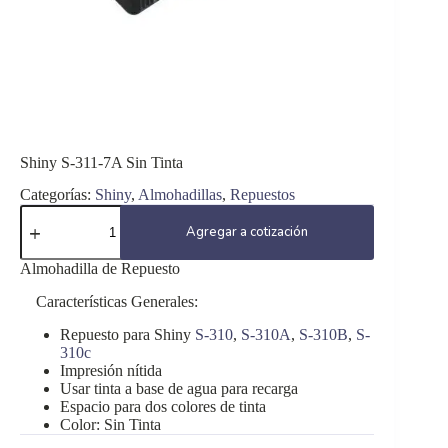
Shiny S-311-7A Sin Tinta
Categorías:
Shiny
,
Almohadillas
,
Repuestos
Shiny
S-
Agregar a cotización
311-
7A
Almohadilla de Repuesto
Sin
Tinta
Características Generales:
cantidad
Repuesto para Shiny
S-310
,
S-310A
,
S-310B
,
S-
310c
Impresión nítida
Usar tinta a base de agua para recarga
Espacio para dos colores de tinta
Color: Sin Tinta