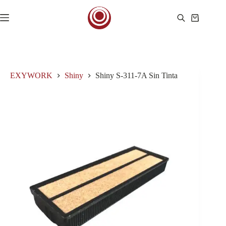
Saltar
al
Carro
contenido
de
compra
EXYWORK
Shiny
Shiny S-311-7A Sin Tinta