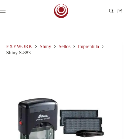
Saltar
al
Carro
contenido
de
compra
EXYWORK
Shiny
Sellos
Imprentilla
Shiny S-883