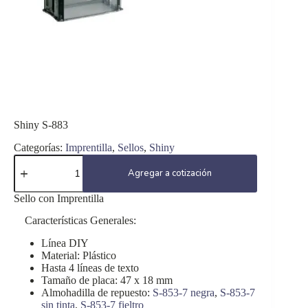
Shiny S-883
Categorías:
Imprentilla
,
Sellos
,
Shiny
Shiny
S-
Agregar a cotización
883
cantidad
Sello con Imprentilla
Características Generales:
Línea DIY
Material: Plástico
Hasta 4 líneas de texto
Tamaño de placa: 47 x 18 mm
Almohadilla de repuesto:
S-853-7 negra
,
S-853-7
sin tinta
,
S-853-7 fieltro