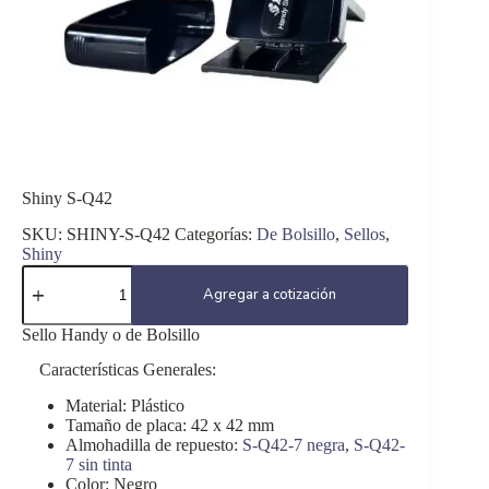
Shiny S-Q42
SKU:
SHINY-S-Q42
Categorías:
De Bolsillo
,
Sellos
,
Shiny
Shiny
S-
Agregar a cotización
Q42
cantidad
Sello Handy o de Bolsillo
Características Generales:
Material: Plástico
Tamaño de placa: 42 x 42 mm
Almohadilla de repuesto:
S-Q42-7 negra
,
S-Q42-
7 sin tinta
Color: Negro