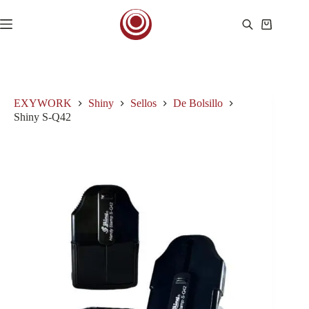
Saltar
al
Carro
contenido
de
compra
EXYWORK
Shiny
Sellos
De Bolsillo
Shiny S-Q42